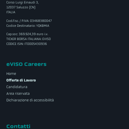
Corso Luigi Einaudi 3,
12037 Saluzzo (CN)
ITALIA
Cod.Fisc. / P.IVA: 03468380047
Codice Destinatario: YQKBMIA
Cap.soc: 369.924,39 euro i.v.
TICKER BORSA ITALIANA: EVISO
CODICE ISIN: IT0005430936
eVISO Careers
Home
Offerte di Lavoro
Candidatura
Area riservata
Dichiarazione di accessibilità
Contatti