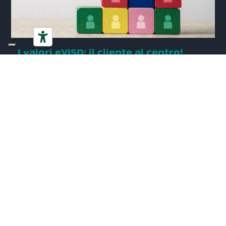
I valori eVISO: il cliente al centro!
Vicinanza ai nostri clienti e innovazione continua sono due dei
nostri valori
Scopri di più